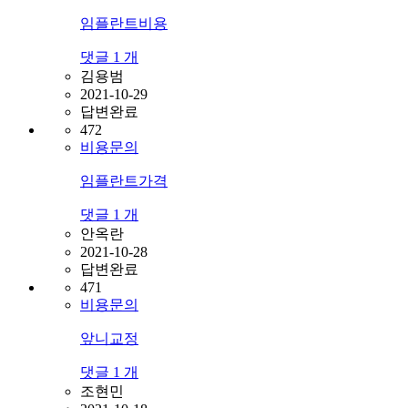
임플란트비용
댓글
1
개
김용범
2021-10-29
답변완료
472
비용문의
임플란트가격
댓글
1
개
안옥란
2021-10-28
답변완료
471
비용문의
앞니교정
댓글
1
개
조현민