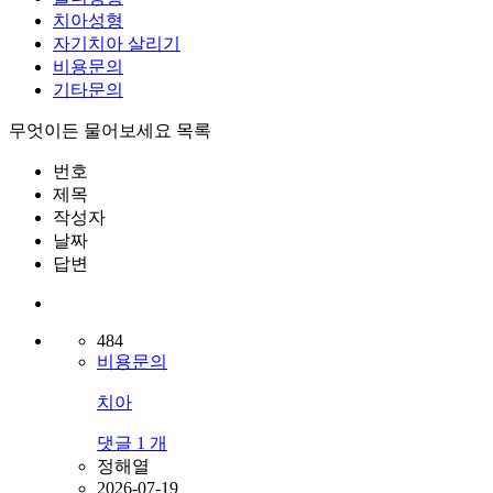
치아성형
자기치아 살리기
비용문의
기타문의
무엇이든 물어보세요 목록
번호
제목
작성자
날짜
답변
484
비용문의
치아
댓글
1
개
정해열
2026-07-19