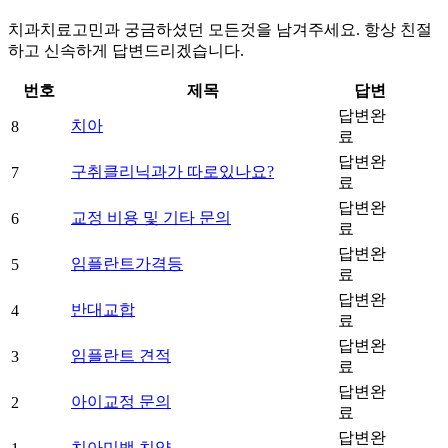
치과치료고민과 궁금하셨던 모든것을 남겨주세요. 항상 친절
하고 신속하게 답변드리겠습니다.
번호
제목
답변
답변완
치아
8
료
답변완
구취클리닉과가 따로있나요?
7
료
답변완
교정 비용 및 기타 문의
6
료
답변완
임플란트가격등
5
료
답변완
반대교합
4
료
답변완
임플란트 견적
3
료
답변완
아이교정 문의
2
료
답변완
치아미백 치약