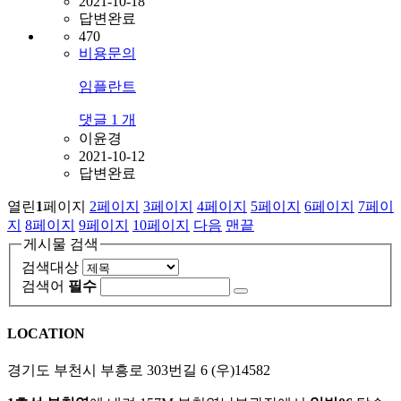
2021-10-18
답변완료
470
비용문의
임플란트
댓글
1
개
이윤경
2021-10-12
답변완료
열린
1
페이지
2
페이지
3
페이지
4
페이지
5
페이지
6
페이지
7
페이
지
8
페이지
9
페이지
10
페이지
다음
맨끝
게시물 검색
검색대상
검색어
필수
LOCATION
경기도 부천시 부흥로 303번길 6 (우)14582