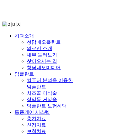
치과소개
청담네오플란트
의료진 소개
내부 둘러보기
찾아오시는 길
청담네오미디어
임플란트
컴퓨터 분석을 이용한
임플란트
치조골 이식술
상악동 거상술
임플란트 보험혜택
통증케어 시스템
충치치료
신경치료
보철치료